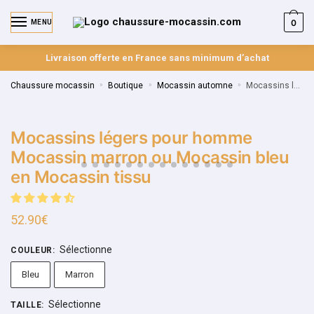
0
MENU
Livraison offerte en France sans minimum d’achat
Chaussure mocassin
»
Boutique
»
Mocassin automne
»
Mocassins légers pour homme Mocassin marron ou Mocassin bleu en Mocassin tissu
Mocassins légers pour homme
Mocassin marron ou Mocassin bleu
en Mocassin tissu
52.90
€
Sélectionne
COULEUR
:
Bleu
Marron
Sélectionne
TAILLE
: