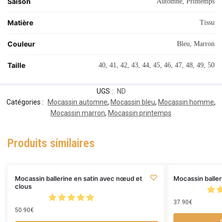
Saison
Automne, Printemps
Matière
Tissu
Couleur
Bleu, Marron
Taille
40, 41, 42, 43, 44, 45, 46, 47, 48, 49, 50
UGS :
ND
Catégories :
Mocassin automne
,
Mocassin bleu
,
Mocassin homme
,
Mocassin marron
,
Mocassin printemps
Produits similaires
Mocassin ballerine en satin avec nœud et
Mocassin baller
clous
37.90
€
50.90
€