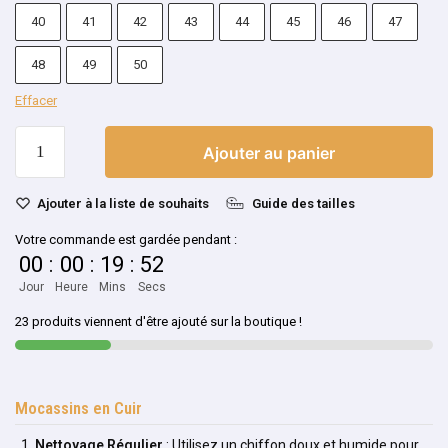
40
41
42
43
44
45
46
47
48
49
50
Effacer
Ajouter au panier
Ajouter à la liste de souhaits
Guide des tailles
Votre commande est gardée pendant :
00
:
00
:
19
:
52
Jour
Heure
Mins
Secs
23 produits viennent d'être ajouté sur la boutique !
Mocassins en Cuir
Nettoyage Régulier
: Utilisez un chiffon doux et humide pour