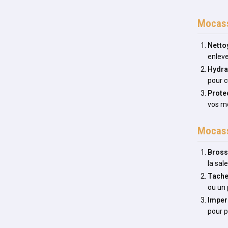
Mocass
Netto
enleve
Hydra
pour c
Prote
vos mo
Mocass
Bros
la sal
Tach
ou un 
Imper
pour p