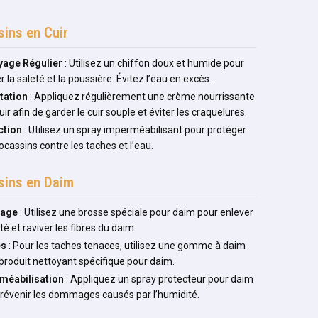
ins en Cuir
yage Régulier
: Utilisez un chiffon doux et humide pour
r la saleté et la poussière. Évitez l’eau en excès.
tation
: Appliquez régulièrement une crème nourrissante
uir afin de garder le cuir souple et éviter les craquelures.
ction
: Utilisez un spray imperméabilisant pour protéger
cassins contre les taches et l’eau.
ins en Daim
sage
: Utilisez une brosse spéciale pour daim pour enlever
eté et raviver les fibres du daim.
es
: Pour les taches tenaces, utilisez une gomme à daim
produit nettoyant spécifique pour daim.
méabilisation
: Appliquez un spray protecteur pour daim
révenir les dommages causés par l’humidité.