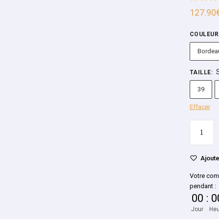
127.90
COULEUR
Bordea
TAILLE
:
39
Effacer
Ajoute
Votre com
pendant :
00
:
0
Jour
Heu