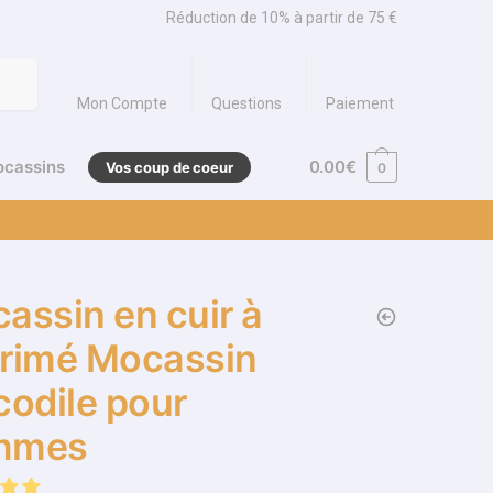
Réduction de 10% à partir de 75 €
Mon Compte
Questions
Paiement
ocassins
0.00
€
Vos coup de coeur
0
assin en cuir à
rimé Mocassin
codile pour
mmes