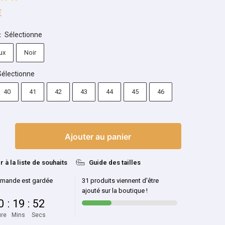
€
Sélectionne
:
ux
Noir
Sélectionne
40
41
42
43
44
45
46
Ajouter au panier
r à la liste de souhaits
Guide des tailles
mande est gardée
31 produits viennent d'être
ajouté sur la boutique !
0
:
19
:
51
re
Mins
Secs