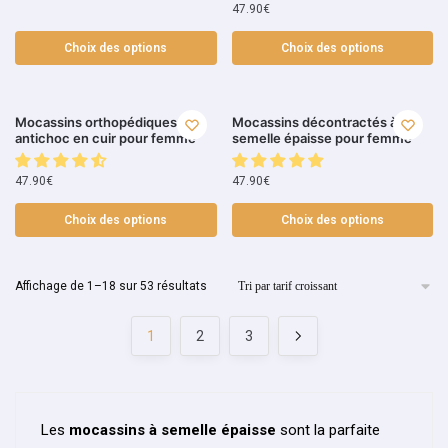
47.90
€
Choix des options
Choix des options
Mocassins orthopédiques
Mocassins décontractés à
antichoc en cuir pour femme
semelle épaisse pour femme
47.90
€
47.90
€
Choix des options
Choix des options
Affichage de 1–18 sur 53 résultats
1
2
3
Les
mocassins à semelle épaisse
sont la parfaite