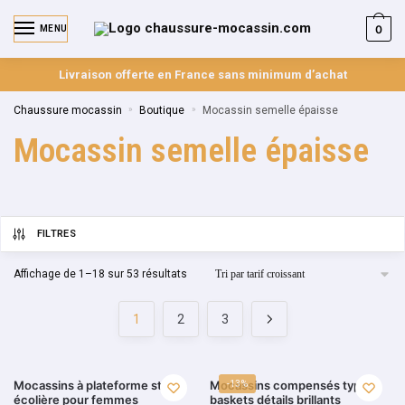
0
MENU
Livraison offerte en France sans minimum d’achat
Chaussure mocassin
»
Boutique
»
Mocassin semelle épaisse
Mocassin semelle épaisse
FILTRES
Affichage de 1–18 sur 53 résultats
1
2
3
Mocassins à plateforme style
Mocassins compensés type
-13%
écolière pour femmes
baskets détails brillants