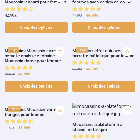
Mocassin leopard pour femmes
femmes avec design de cœur
42.90
€
44.90
€
47.90
€
Choix des options
Choix des options
Mocassins Mocassin noirs à
Mocassins effet cuir avec
-6%
-15%
semelle épaisse et chaine
barrette métallique pour femme
Mocassin dorée pour femme
44.90
€
52.90
€
44.90
€
47.90
€
Choix des options
Choix des options
Mocassins Mocassin vernis à
-13%
franges pour femme
Mocassins à plateforme à
45.90
€
52.90
€
chaine métallique