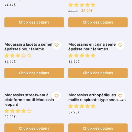
32.90
€
32.90
€
37.90
€
Choix des options
Choix des options
Mocassin à lacets à semelles
Mocassins en cuir à semelle
épaisses pour femme
épaisse pour femmes
32.90
€
32.90
€
Choix des options
Choix des options
Mocassins streetwear à
Mocassins orthopédiques en
plateforme motif Mocassin
maille respirante type sneakers
leopard
37.90
€
32.90
€
Choix des options
Choix des options