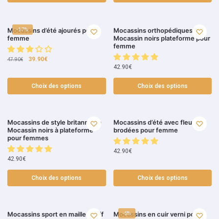
Mocassins d’été ajourés pour
Mocassins orthopédiques
-17%
femme
Mocassin noirs plateforme pour
femme
39.90
€
47.90
€
42.90
€
Choix des options
Choix des options
Mocassins de style britannique
Mocassins d’été avec fleurs
Mocassin noirs à plateforme
brodées pour femme
pour femmes
42.90
€
42.90
€
Choix des options
Choix des options
Mocassins sport en maille motif
Mocassins en cuir verni pour
-6%