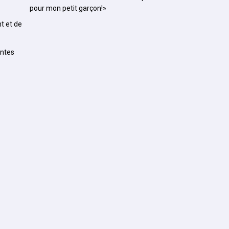
pour mon petit garçon!»
t et de
entes