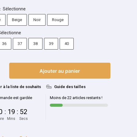
Sélectionne
:
é
Beige
Noir
Rouge
Sélectionne
36
37
38
39
40
Ajouter au panier
r à la liste de souhaits
Guide des tailles
mande est gardée
Moins de 22 articles restants !
0
:
19
:
51
re
Mins
Secs