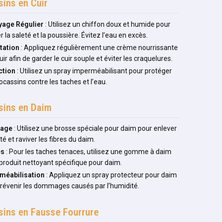
ins en Cuir
yage Régulier
: Utilisez un chiffon doux et humide pour
r la saleté et la poussière. Évitez l’eau en excès.
tation
: Appliquez régulièrement une crème nourrissante
uir afin de garder le cuir souple et éviter les craquelures.
ction
: Utilisez un spray imperméabilisant pour protéger
cassins contre les taches et l’eau.
ins en Daim
sage
: Utilisez une brosse spéciale pour daim pour enlever
eté et raviver les fibres du daim.
es
: Pour les taches tenaces, utilisez une gomme à daim
produit nettoyant spécifique pour daim.
méabilisation
: Appliquez un spray protecteur pour daim
révenir les dommages causés par l’humidité.
ins en Fausse Fourrure