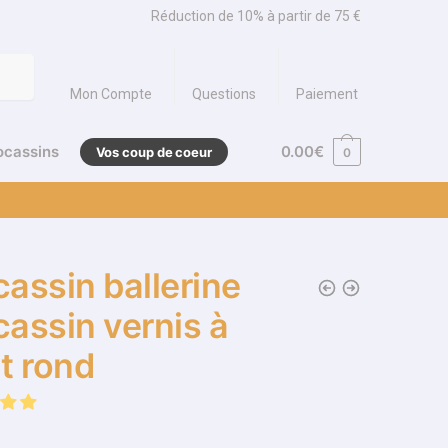
Réduction de 10% à partir de 75 €
Mon Compte
Questions
Paiement
ocassins
0.00
€
Vos coup de coeur
0
assin ballerine
assin vernis à
t rond