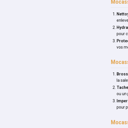
Mocass
Netto
enleve
Hydra
pour c
Prote
vos mo
Mocass
Bros
la sal
Tach
ou un 
Imper
pour p
Mocass