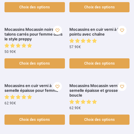
Choix des options
Choix des options
Mocassins Mocassin noirs à
Mocassins en cuir verni à bout
talons carrés pour femme dans
pointu avec chaîne
le style preppy
57.90
€
50.90
€
Choix des options
Choix des options
Mocassins en cuir verni à
Mocassins Mocassin vernis à
semelle épaisse pour femme
semelle épaisse et grosse
boucle
62.90
€
62.90
€
Choix des options
Choix des options