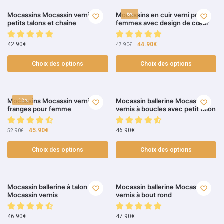
Mocassins Mocassin vernis à
Mocassins en cuir verni pour
-6%
petits talons et chaîne
femmes avec design de cœur
42.90
€
44.90
€
47.90
€
Choix des options
Choix des options
Mocassins Mocassin vernis à
Mocassin ballerine Mocassin
-13%
franges pour femme
vernis à boucles avec petit talon
45.90
€
46.90
€
52.90
€
Choix des options
Choix des options
Mocassin ballerine à talon
Mocassin ballerine Mocassin
Mocassin vernis
vernis à bout rond
46.90
€
47.90
€