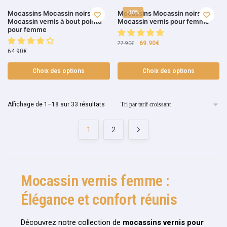
Mocassins Mocassin noirs
Mocassins Mocassin noirs
-10%
Mocassin vernis à bout pointu
Mocassin vernis pour femme
pour femme
69.90
€
77.90
€
64.90
€
Choix des options
Choix des options
Affichage de 1–18 sur 33 résultats
1
2
Mocassin vernis femme :
Élégance et confort réunis
Découvrez notre collection de
mocassins vernis pour