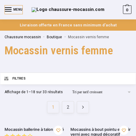
0
MENU
Livraison offerte en France sans minimum d’achat
Chaussure mocassin
»
Boutique
»
Mocassin vernis femme
Mocassin vernis femme
FILTRES
Affichage de 1–18 sur 33 résultats
1
2
Mocassin ballerine à talon carré
Mocassins à bout pointu en cuir
verni avec nœud décoratif