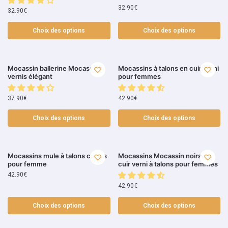
32.90
€
32.90
€
Choix des options
Choix des options
Mocassin ballerine Mocassin
Mocassins à talons en cuir verni
vernis élégant
pour femmes
37.90
€
42.90
€
Choix des options
Choix des options
Mocassins mule à talons carrés
Mocassins Mocassin noirs en
pour femme
cuir verni à talons pour femmes
42.90
€
42.90
€
Choix des options
Choix des options