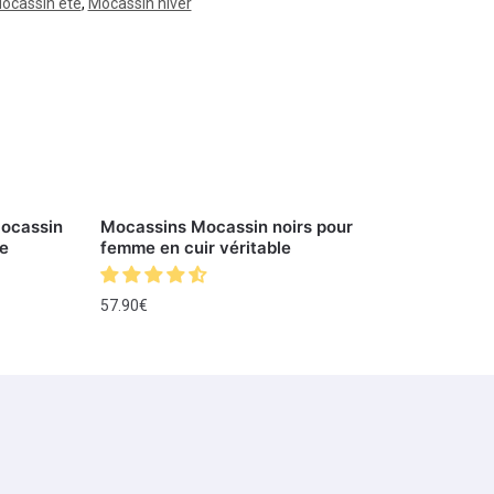
ocassin été
,
Mocassin hiver
Mocassin
Mocassins Mocassin noirs pour
e
femme en cuir véritable
57.90
€