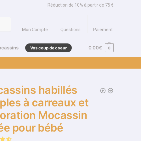
Réduction de 10% à partir de 75 €
Mon Compte
Questions
Paiement
ocassins
0.00
€
Vos coup de coeur
0
assins habillés
ples à carreaux et
oration Mocassin
ée pour bébé