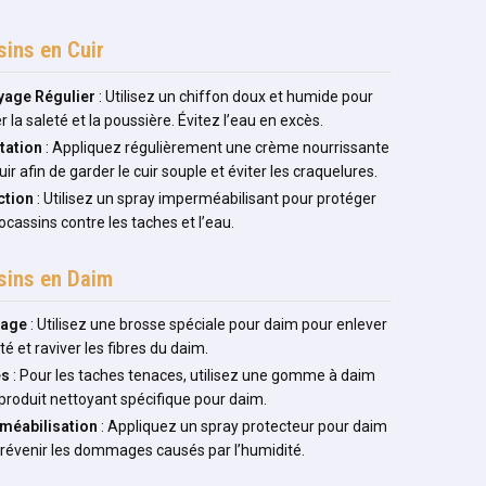
ins en Cuir
yage Régulier
: Utilisez un chiffon doux et humide pour
r la saleté et la poussière. Évitez l’eau en excès.
tation
: Appliquez régulièrement une crème nourrissante
uir afin de garder le cuir souple et éviter les craquelures.
ction
: Utilisez un spray imperméabilisant pour protéger
cassins contre les taches et l’eau.
ins en Daim
sage
: Utilisez une brosse spéciale pour daim pour enlever
eté et raviver les fibres du daim.
es
: Pour les taches tenaces, utilisez une gomme à daim
produit nettoyant spécifique pour daim.
méabilisation
: Appliquez un spray protecteur pour daim
révenir les dommages causés par l’humidité.