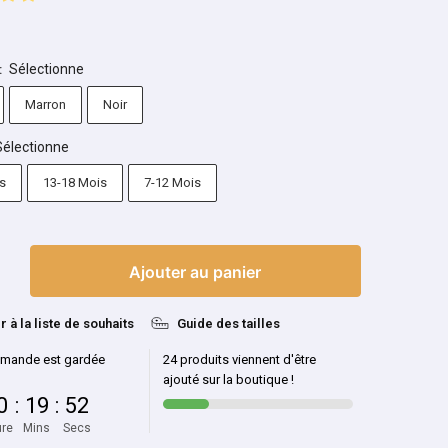
Sélectionne
:
Marron
Noir
Sélectionne
s
13-18 Mois
7-12 Mois
Ajouter au panier
r à la liste de souhaits
Guide des tailles
mande est gardée
24 produits viennent d'être
ajouté sur la boutique !
0
:
19
:
52
re
Mins
Secs