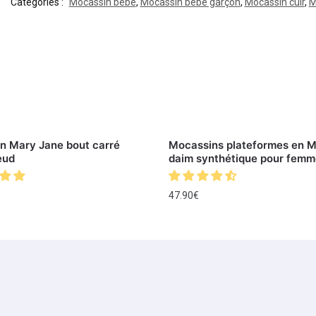
Catégories :
Mocassin bébé
,
Mocassin bébé garçon
,
Mocassin cuir
,
M
n Mary Jane bout carré
Mocassins plateformes en 
œud
daim synthétique pour femm
47.90
€