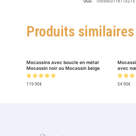
UGS :
1005003716115273
Produits similaires
Mocassins avec boucle en métal
Mocassi
Mocassin noir ou Mocassin beige
avec n
119.90
€
54.90
€