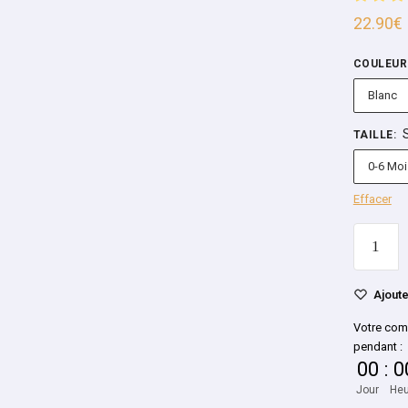
22.90
€
COULEUR
Blanc
TAILLE
:
0-6 Moi
Effacer
Ajoute
Votre com
pendant :
00
:
0
Jour
Heu