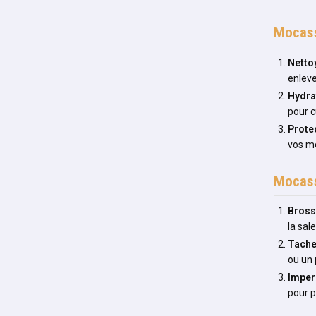
Mocass
Netto
enleve
Hydra
pour c
Prote
vos mo
Mocass
Bros
la sal
Tach
ou un 
Imper
pour p