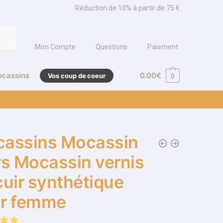
Réduction de 10% à partir de 75 €
Mon Compte
Questions
Paiement
ocassins
0.00
€
Vos coup de coeur
0
assins Mocassin
rs Mocassin vernis
cuir synthétique
r femme