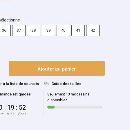
Sélectionne
36
37
38
39
40
41
42
Ajouter au panier
r à la liste de souhaits
Guide des tailles
mande est gardée
Seulement 13 mocassins
disponible !
0
:
19
:
52
re
Mins
Secs