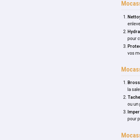
Mocass
Netto
enleve
Hydra
pour c
Prote
vos mo
Mocass
Bros
la sal
Tach
ou un 
Imper
pour p
Mocass