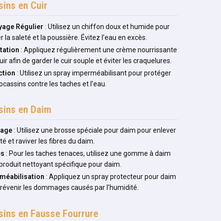
ins en Cuir
yage Régulier
: Utilisez un chiffon doux et humide pour
r la saleté et la poussière. Évitez l’eau en excès.
tation
: Appliquez régulièrement une crème nourrissante
uir afin de garder le cuir souple et éviter les craquelures.
ction
: Utilisez un spray imperméabilisant pour protéger
cassins contre les taches et l’eau.
ins en Daim
sage
: Utilisez une brosse spéciale pour daim pour enlever
eté et raviver les fibres du daim.
es
: Pour les taches tenaces, utilisez une gomme à daim
produit nettoyant spécifique pour daim.
méabilisation
: Appliquez un spray protecteur pour daim
révenir les dommages causés par l’humidité.
ins en Fausse Fourrure