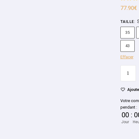
77.90
€
TAILLE
:
35
43
Effacer
Ajoute
Votre com
pendant :
00
:
0
Jour
Heu