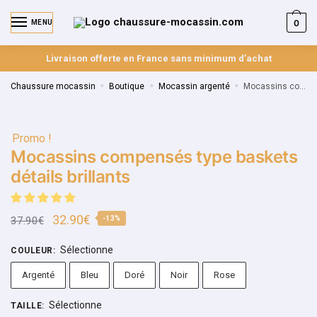
0
MENU
Livraison offerte en France sans minimum d’achat
Chaussure mocassin
»
Boutique
»
Mocassin argenté
»
Mocassins compensés type baskets détails brillants
Promo !
Mocassins compensés type baskets
détails brillants
32.90
€
37.90
€
-13%
Sélectionne
COULEUR
:
Argenté
Bleu
Doré
Noir
Rose
Sélectionne
TAILLE
: