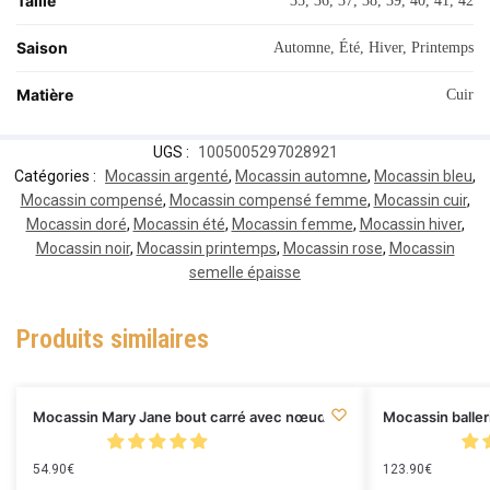
Taille
35, 36, 37, 38, 39, 40, 41, 42
Saison
Automne, Été, Hiver, Printemps
Matière
Cuir
UGS :
1005005297028921
Catégories :
Mocassin argenté
,
Mocassin automne
,
Mocassin bleu
,
Mocassin compensé
,
Mocassin compensé femme
,
Mocassin cuir
,
Mocassin doré
,
Mocassin été
,
Mocassin femme
,
Mocassin hiver
,
Mocassin noir
,
Mocassin printemps
,
Mocassin rose
,
Mocassin
semelle épaisse
Produits similaires
Mocassin Mary Jane bout carré avec nœud
Mocassin baller
54.90
€
123.90
€