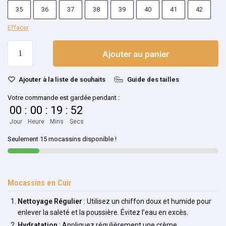
35
36
37
38
39
40
41
42
Effacer
Ajouter au panier
Ajouter à la liste de souhaits
Guide des tailles
Votre commande est gardée pendant :
00
:
00
:
19
:
52
Jour
Heure
Mins
Secs
Seulement 15 mocassins disponible !
Mocassins en Cuir
Nettoyage Régulier
: Utilisez un chiffon doux et humide pour
enlever la saleté et la poussière. Évitez l’eau en excès.
Hydratation
: Appliquez régulièrement une crème