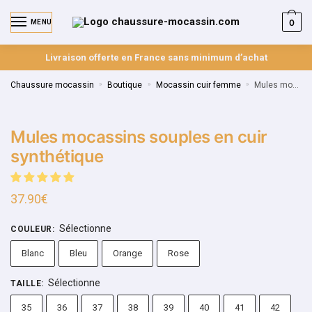
0
MENU
Livraison offerte en France sans minimum d’achat
Chaussure mocassin
»
Boutique
»
Mocassin cuir femme
»
Mules mocassins souples en cuir synthétique
Mules mocassins souples en cuir
synthétique
37.90
€
Sélectionne
COULEUR
:
Blanc
Bleu
Orange
Rose
Sélectionne
TAILLE
:
35
36
37
38
39
40
41
42