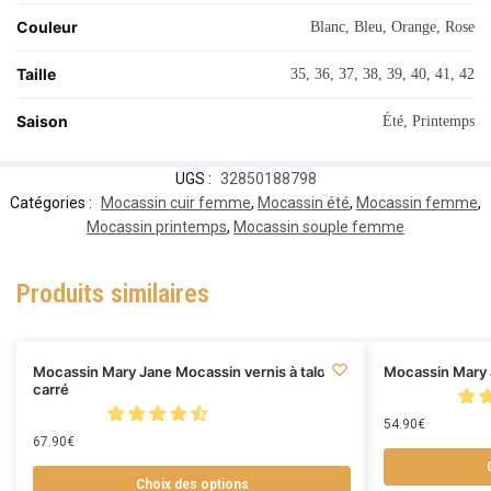
Couleur
Blanc, Bleu, Orange, Rose
Taille
35, 36, 37, 38, 39, 40, 41, 42
Saison
Été, Printemps
UGS :
32850188798
Catégories :
Mocassin cuir femme
,
Mocassin été
,
Mocassin femme
,
Mocassin printemps
,
Mocassin souple femme
Produits similaires
Mocassin Mary Jane Mocassin vernis à talon
Mocassin Mary 
carré
54.90
€
67.90
€
Choix des options