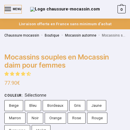
0
MENU
Livraison offerte en France sans minimum d’achat
Chaussure mocassin
»
Boutique
»
Mocassin automne
»
Mocassins souples en Mocassin daim pour femmes
Mocassins souples en Mocassin
daim pour femmes
77.90
€
Sélectionne
COULEUR
:
Beige
Bleu
Bordeaux
Gris
Jaune
Marron
Noir
Orange
Rose
Rouge