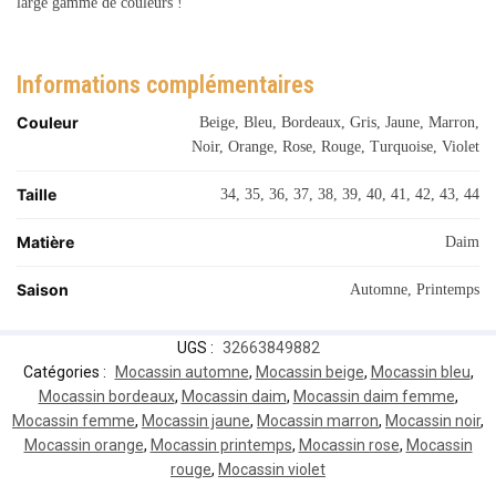
large gamme de couleurs !
Informations complémentaires
Couleur
Beige, Bleu, Bordeaux, Gris, Jaune, Marron,
Noir, Orange, Rose, Rouge, Turquoise, Violet
Taille
34, 35, 36, 37, 38, 39, 40, 41, 42, 43, 44
Matière
Daim
Saison
Automne, Printemps
UGS :
32663849882
Catégories :
Mocassin automne
,
Mocassin beige
,
Mocassin bleu
,
Mocassin bordeaux
,
Mocassin daim
,
Mocassin daim femme
,
Mocassin femme
,
Mocassin jaune
,
Mocassin marron
,
Mocassin noir
,
Mocassin orange
,
Mocassin printemps
,
Mocassin rose
,
Mocassin
rouge
,
Mocassin violet