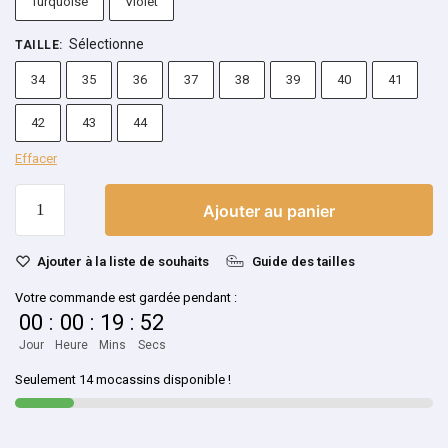
Turquoise
Violet
Sélectionne
TAILLE
:
34
35
36
37
38
39
40
41
42
43
44
Effacer
Ajouter au panier
Ajouter à la liste de souhaits
Guide des tailles
Votre commande est gardée pendant :
00
:
00
:
19
:
52
Jour
Heure
Mins
Secs
Seulement 14 mocassins disponible !