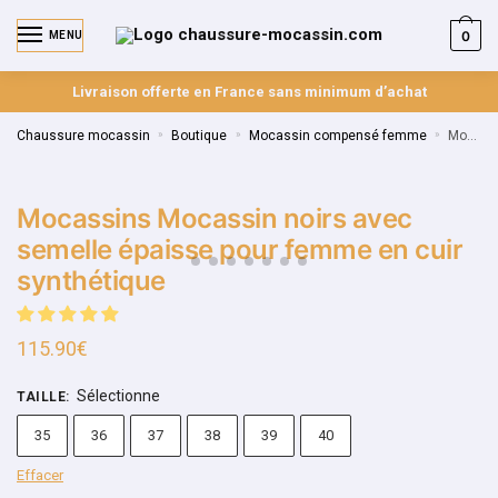
0
MENU
Livraison offerte en France sans minimum d’achat
Chaussure mocassin
»
Boutique
»
Mocassin compensé femme
»
Mocassins Mocassin noirs avec semelle épaisse pour femme en cuir synthétique
Mocassins Mocassin noirs avec
semelle épaisse pour femme en cuir
synthétique
115.90
€
Sélectionne
TAILLE
:
35
36
37
38
39
40
Effacer