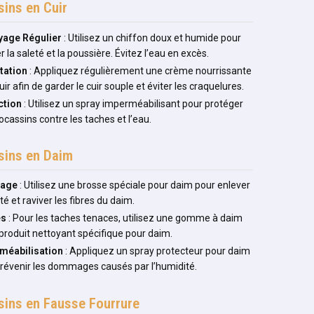
ins en Cuir
yage Régulier
: Utilisez un chiffon doux et humide pour
r la saleté et la poussière. Évitez l’eau en excès.
tation
: Appliquez régulièrement une crème nourrissante
uir afin de garder le cuir souple et éviter les craquelures.
ction
: Utilisez un spray imperméabilisant pour protéger
cassins contre les taches et l’eau.
ins en Daim
sage
: Utilisez une brosse spéciale pour daim pour enlever
eté et raviver les fibres du daim.
es
: Pour les taches tenaces, utilisez une gomme à daim
produit nettoyant spécifique pour daim.
méabilisation
: Appliquez un spray protecteur pour daim
révenir les dommages causés par l’humidité.
ins en Fausse Fourrure