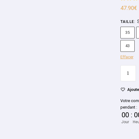
47.90
€
TAILLE
:
35
43
Effacer
Ajoute
Votre com
pendant :
00
:
0
Jour
Heu