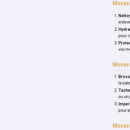
Mocass
Netto
enleve
Hydra
pour c
Prote
vos mo
Mocass
Bros
la sal
Tach
ou un 
Imper
pour p
Mocass