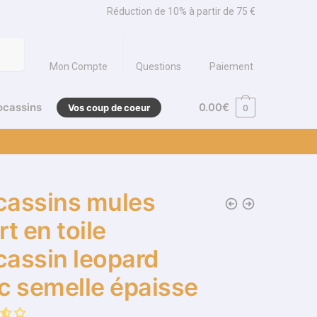
Réduction de 10% à partir de 75 €
Mon Compte
Questions
Paiement
ocassins
0.00
€
Vos coup de coeur
0
assins mules
t en toile
assin leopard
c semelle épaisse