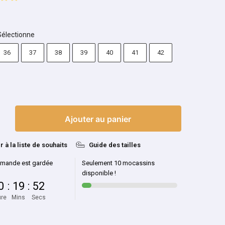
Sélectionne
36
37
38
39
40
41
42
Ajouter au panier
r à la liste de souhaits
Guide des tailles
mande est gardée
Seulement 10 mocassins
disponible !
0
:
19
:
51
re
Mins
Secs