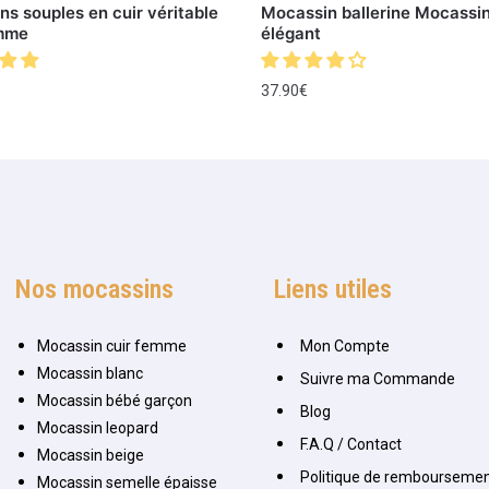
s souples en cuir véritable
Mocassin ballerine Mocassin
mme
élégant
37.90
€
Nos mocassins
Liens utiles
Mocassin cuir femme
Mon Compte
Mocassin blanc
Suivre ma Commande
Mocassin bébé garçon
Blog
Mocassin leopard
F.A.Q / Contact
Mocassin beige
Politique de remboursemen
Mocassin semelle épaisse