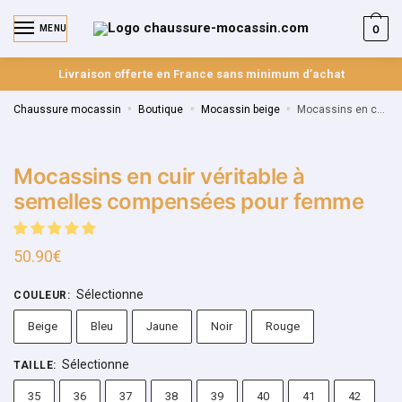
0
MENU
Livraison offerte en France sans minimum d’achat
Chaussure mocassin
»
Boutique
»
Mocassin beige
»
Mocassins en cuir véritable à semelles compensées pour femme
Mocassins en cuir véritable à
semelles compensées pour femme
50.90
€
Sélectionne
COULEUR
:
Beige
Bleu
Jaune
Noir
Rouge
Sélectionne
TAILLE
:
35
36
37
38
39
40
41
42