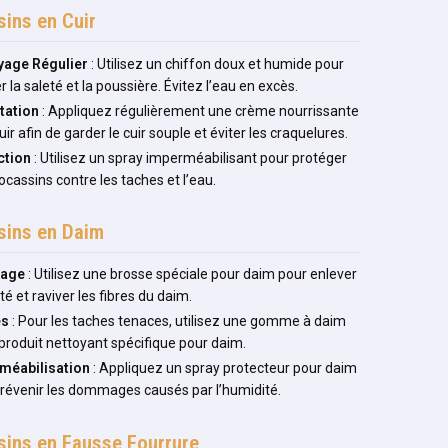
ins en Cuir
yage Régulier
: Utilisez un chiffon doux et humide pour
r la saleté et la poussière. Évitez l’eau en excès.
tation
: Appliquez régulièrement une crème nourrissante
uir afin de garder le cuir souple et éviter les craquelures.
ction
: Utilisez un spray imperméabilisant pour protéger
cassins contre les taches et l’eau.
ins en Daim
sage
: Utilisez une brosse spéciale pour daim pour enlever
eté et raviver les fibres du daim.
es
: Pour les taches tenaces, utilisez une gomme à daim
produit nettoyant spécifique pour daim.
méabilisation
: Appliquez un spray protecteur pour daim
révenir les dommages causés par l’humidité.
ins en Fausse Fourrure