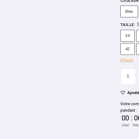
COULEUR
Bleu
TAILLE
:
34
42
Effacer
Ajoute
Votre com
pendant :
00
:
0
Jour
Heu