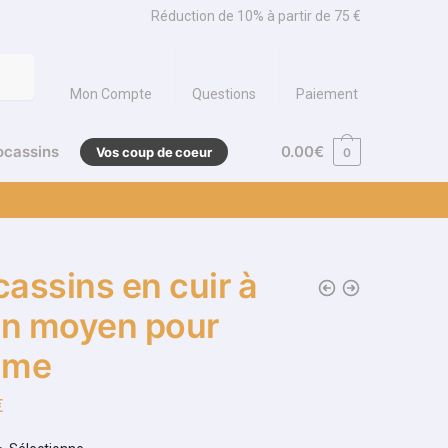
Réduction de 10% à partir de 75 €
Mon Compte
Questions
Paiement
ocassins
0.00
€
Vos coup de coeur
0
assins en cuir à
on moyen pour
mme
€