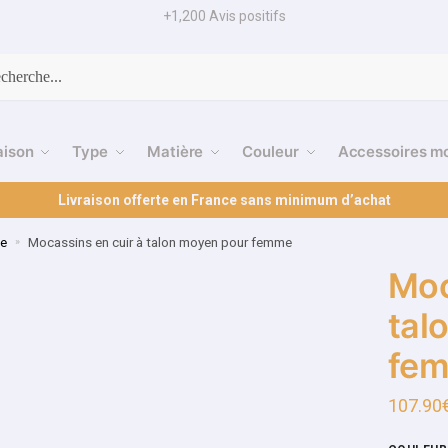
+1,200 Avis positifs
cherche
aison
Type
Matière
Couleur
Accessoires m
Livraison offerte en France sans minimum d’achat
me
Mocassins en cuir à talon moyen pour femme
»
Moc
tal
fe
107.90