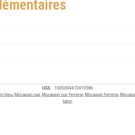
lémentaires
UGS :
1005004472410386
in bleu
,
Mocassin cuir
,
Mocassin cuir femme
,
Mocassin femme
,
Mocassi
talon