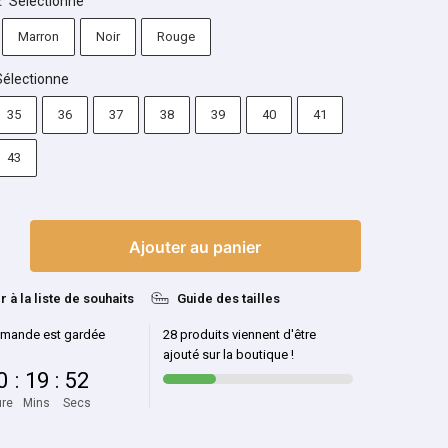
Sélectionne
:
Marron
Noir
Rouge
Sélectionne
35
36
37
38
39
40
41
43
Ajouter au panier
r à la liste de souhaits
Guide des tailles
mande est gardée
28 produits viennent d'être
ajouté sur la boutique !
0
:
19
:
51
re
Mins
Secs