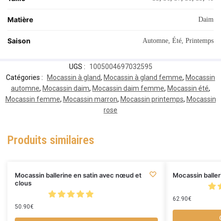
Matière
Daim
Saison
Automne, Été, Printemps
UGS :
1005004697032595
Catégories :
Mocassin à gland
,
Mocassin à gland femme
,
Mocassin
automne
,
Mocassin daim
,
Mocassin daim femme
,
Mocassin été
,
Mocassin femme
,
Mocassin marron
,
Mocassin printemps
,
Mocassin
rose
Produits similaires
Mocassin ballerine en satin avec nœud et
Mocassin baller
clous
62.90
€
50.90
€