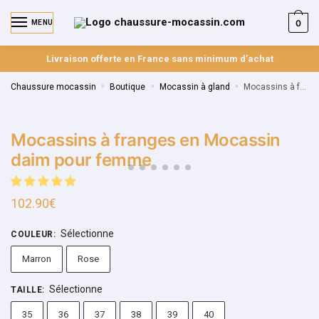
0
MENU
Livraison offerte en France sans minimum d’achat
Chaussure mocassin
»
Boutique
»
Mocassin à gland
»
Mocassins à franges en Mocassin daim pour femme
Mocassins à franges en Mocassin
daim pour femme
102.90
€
Sélectionne
COULEUR
:
Marron
Rose
Sélectionne
TAILLE
:
35
36
37
38
39
40